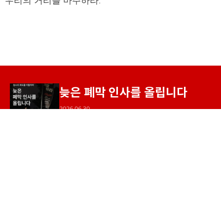
늦은 폐막 인사를 올립니다
2026.06.30
안녕하세요, 서울인권영화제입니다. 지난 6월 4일
부터 7일까지, 마로니에공원 일대에서 “27회 서울
인권영화제: 혐오의 궤도를 이탈하라”를 진행했습
니다. 개막작 ⟨우리는 광장에서⟩부터 폐막작 ⟨이어
달리기⟩까지 27편의...
<이어달리기> 관객과의 대화에
함께해주신 여러분께