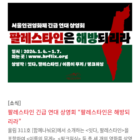
[소식]
팔레스타인 긴급 연대 상영회 “팔레스타인은 해방되
리라”
울림 311호 [함께나눠요]에서 소개하는 <잇다, 팔레스타인>을
포함하여 <이름의 무게>, <핑크워싱> 등 총 세 개의 영화를 상영