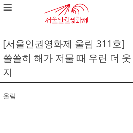
Skip
메뉴열기
to
content
[서울인권영화제 울림 311호]
쓸쓸히 해가 저물 때 우린 더 웃
지
울림