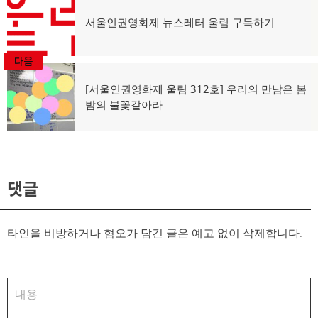
글
탐
이
서울인권영화제 뉴스레터 울림 구독하기
전
색
글:
다음
다
[서울인권영화제 울림 312호] 우리의 만남은 봄
음
밤의 불꽃같아라
글:
댓글
타인을 비방하거나 혐오가 담긴 글은 예고 없이 삭제합니다.