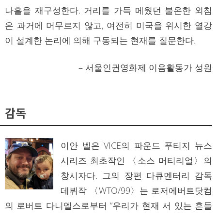
나흘을 재구성한다. 거리를 가득 메웠던 불온한 외침
은 과거에 머무르지 않고, 여전히 미국을 위시한 열강
이 설계한 논리에 의해 구동되는 현재를 질문한다.
– 서울인권영화제 이음활동가 성원
감독
이안 벨은 VICE의 파운드 푸티지 뉴스
시리즈 최초작인 〈소스 머티리얼〉의
창시자다. 그의 장편 다큐멘터리 감독
데뷔작 〈WTO/99〉는 로저에버트닷컴
의 로버트 다니엘스로부터 “우리가 현재 서 있는 흔들