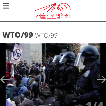
Skip
메뉴열기
to
content
WTO/99
WTO/99
1/4