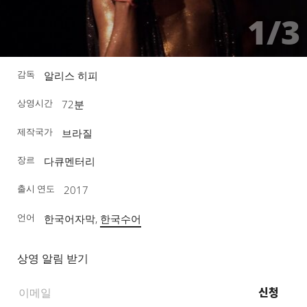
1/3
감독
알리스 히피
상영시간
72분
제작국가
브라질
장르
다큐멘터리
출시 연도
2017
언어
한국어자막,
한국수어
상영 알림 받기
신청