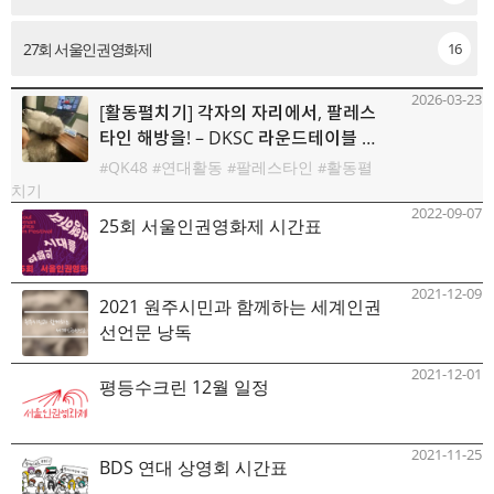
27회 서울인권영화제
16
2026-03-23
[활동펼치기] 각자의 자리에서, 팔레스
타인 해방을! – DKSC 라운드테이블 후
기
QK48
연대활동
팔레스타인
활동펼
치기
2022-09-07
25회 서울인권영화제 시간표
2021-12-09
2021 원주시민과 함께하는 세계인권
선언문 낭독
2021-12-01
평등수크린 12월 일정
2021-11-25
BDS 연대 상영회 시간표