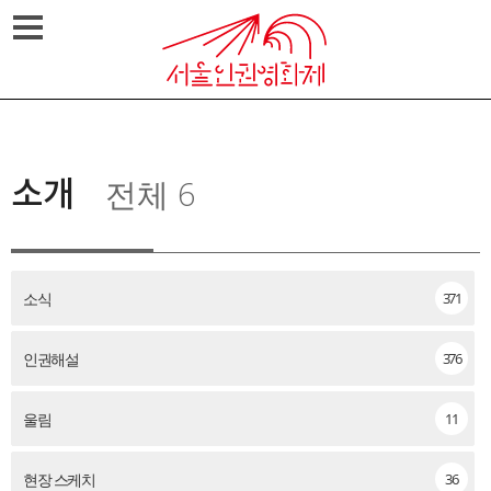
Skip
메뉴열기
to
content
소개
전체 6
소식
371
인권해설
376
울림
11
현장 스케치
36