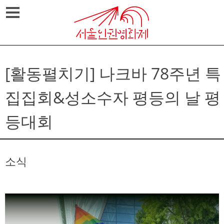
Skip
메뉴열기
to
content
[활동펼치기] 나크바 78주년 특
집집회&성소수자 평등의 날 평
등대회
소식