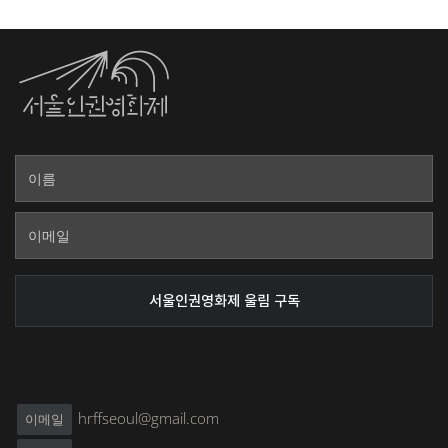
hrffseoul@gmail.com
이메일