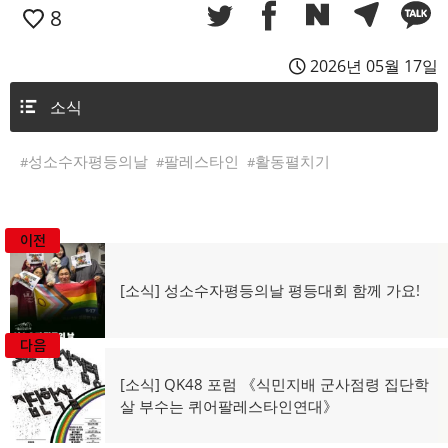
8
2026년 05월 17일
소식
성소수자평등의날
팔레스타인
활동펼치기
이전
글
탐
이
[소식] 성소수자평등의날 평등대회 함께 가요!
전
색
글:
다음
다
[소식] QK48 포럼 《식민지배 군사점령 집단학
음
살 부수는 퀴어팔레스타인연대》
글: