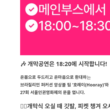
🎶 개막공연은 18:20에 시작합니다!
온몸으로 두드리고 온마음으로 환대하
는
브라질리언 퍼커션 앙상블 팀 ‘호레이(Hooray)’와
27회 서울인권영화제의 문을 엽니다.
🏳️‍🌈개막식 오실 때 깃발, 피켓 챙겨 오