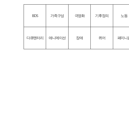
BDS
가족구성
극영화
기후정의
노동
다큐멘터리
애니메이션
장애
퀴어
페미니