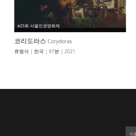
25회 서울인권영화제
코리도라스
Corydoras
류형석 | 한국 | 87분 | 2021