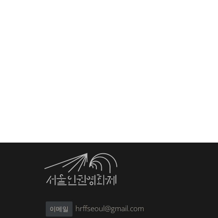
hrffseoul@gmail.com
이메일