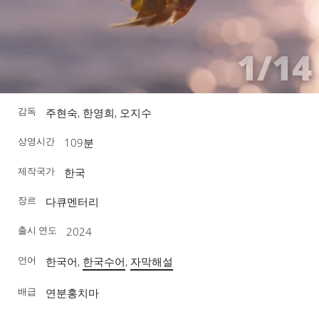
1/14
감독
주현숙, 한영희, 오지수
상영시간
109분
제작국가
한국
장르
다큐멘터리
출시 연도
2024
언어
한국어,
한국수어
,
자막해설
배급
연분홍치마