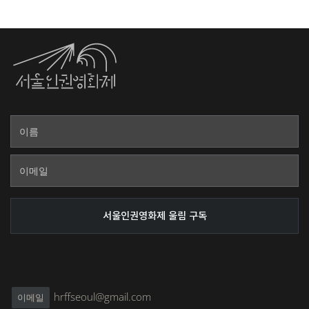
hrffseoul@gmail.com
이메일