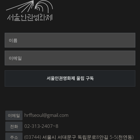
hrffseoul@gmail.com
이메일
02-313-2407~8
전화
(03744) 서울시 서대문구 독립문로8안길 5-5(천연동)
주소