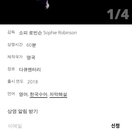
1/4
감독
소피 로빈슨 Sophie Robinson
상영시간
60분
제작국가
영국
장르
다큐멘터리
출시 연도
2018
언어
영어,
한국수어
,
자막해설
상영 알림 받기
신청