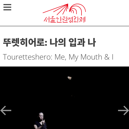
Skip
메뉴열기
to
content
뚜렛히어로: 나의 입과 나
Touretteshero: Me, My Mouth & I