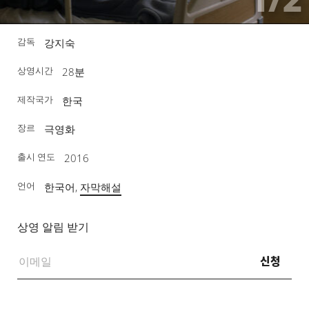
감독
강지숙
상영시간
28분
제작국가
한국
장르
극영화
출시 연도
2016
언어
한국어,
자막해설
상영 알림 받기
신청