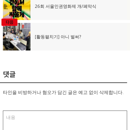
탐
이
26회 서울인권영화제 개/폐막식
전
색
글:
다음
다
[활동펼치기] 아니 벌써?
음
글:
댓글
타인을 비방하거나 혐오가 담긴 글은 예고 없이 삭제합니다.